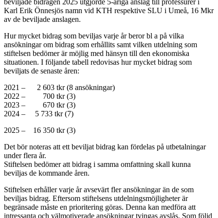
beviljade bidragen 2025 utgjorde 5-åriga anslag till professurer i
Karl Erik Önnesjös namn vid KTH respektive SLU i Umeå, 16 Mkr
av de beviljade anslagen.
Hur mycket bidrag som beviljas varje år beror bl a på vilka
ansökningar om bidrag som erhållits samt vilken utdelning som
stiftelsen bedömer är möjlig med hänsyn till den ekonomiska
situationen. I följande tabell redovisas hur mycket bidrag som
beviljats de senaste åren:
2021 – 2 603 tkr (8 ansökningar)
2022 – 700 tkr (3)
2023 – 670 tkr (3)
2024 – 5 733 tkr (7)
2025 – 16 350 tkr (3)
Det bör noteras att ett beviljat bidrag kan fördelas på utbetalningar
under flera år.
Stiftelsen bedömer att bidrag i samma omfattning skall kunna
beviljas de kommande åren.
Stiftelsen erhåller varje år avsevärt fler ansökningar än de som
beviljas bidrag. Eftersom stiftelsens utdelningsmöjligheter är
begränsade måste en prioritering göras. Denna kan medföra att
intressanta och välmotiverade ansökningar tvingas avslås. Som följd