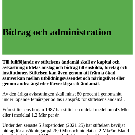
Bidrag och administration
Till fullföljande av stiftelsens ändamål skall av kapital och
avkastning utdelas anslag och bidrag till enskilda, företag och
institutioner. Stiftelsen kan även genom att främja ökad
samverkan mellan utbildningsväsendet och näringslivet eller
genom andra åtgärder förverkliga sitt ändamål.
Av den årliga avkastningen skall minst 80 procent i genomsnitt
under löpande femårsperiod tas i anspråk för stiftelsens ändamål.
Från stiftelsens början 1987 har stiftelsen utdelat medel om 43 Mkr
eller i medeltal 1,2 Mkr per år.
Under den senaste 5-årsperioden (2021-25) har stiftelsen beviljat
bidrag för ansökningar på 26,0 Mkr och utdelat ca 2 Mkr/år. Bland